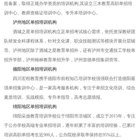
批备案，取得正规办学资质的培训机构
;其设立三木教育高职单招培
训中心、教师资格证培训中心、专升本培训中心。
泸州地区单招培训机构
酒城之星单招培训机构立足单招考试核心需求，依托资深教研团
队研发全科课程体系，针对文化课、职业技能测试等模块开展分层辅
导。泸州地区除了酒城之星教育单招外，还有泸州市交通技工学校单
招升学部，泸州翰林教育单招升学，泸州首德单招集训营等。
德阳地区单招培训机构
四川宏程教育携手德阳市前程知己培训学校强强联合打造德阳最
强单招集训中心，是一家高考服务机构，专注于单招文化培训、综合
素质培训、实战模拟、专升本指导，高考志愿填报。
绵阳地区单招培训机构
绵阳朵放教育培训学校位于绵阳市涪城区，成立于
2015年，专注
于公办学校高端专业单招培训，逐年积累了丰富的培训经验，已累计
培训高职单招考生近900人，公办院校录取率保持在95%以上。