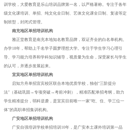
训学校，大爱教育是乐山培训品牌第一名，以严格著称。专注于各年
级文化课培训、单招、纯文化全日制、艺体文化课全日制、复读等定
制班型，封闭式管理。
南充地区单招培训机构
雅正堂教育是南充本地知名教育品牌，双证齐全的白名单机构。
办学
18年，帮助上千名学子圆梦理想大学。专注于学生学习心理引
导、学习能力培养和学科知识辅导，视质量为生命，深受家长与学生
的认可，并逐步发展起来。
宜宾地区单招培训机构
启知方舟单招宜宾校区联合本地优质学校，独创
“三阶提分
法”（基础巩固→专项突破→考前冲刺），精准匹配单招考纲，助力
学生精准提分，弱科逆袭，是宜宾目前唯一一家“吃、住、学三位一
体”的高职单招集训机构。
广安地区单招培训机构
广安自强培训学校单招培训
10年，是广安本土课外培训第一品