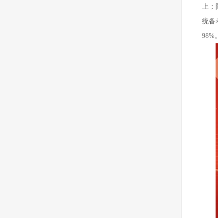
上；
统备
98