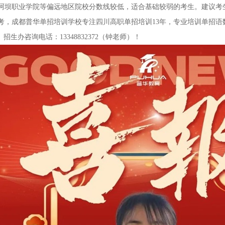
阿坝职业学院等偏远地区院校分数线较低，适合基础较弱的考生。建议考生
考，成都
普华
单招培训学校专注四川高职单招培训
1
3
年，专业培训单招语
%。招生办咨询电话：
13348832372
（
钟
老师）！