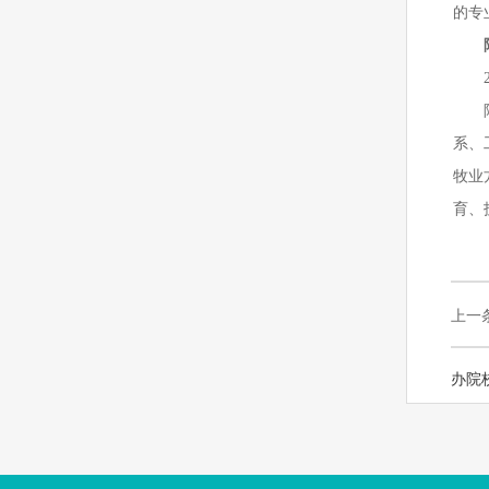
的专
系、
牧业
育、
上一
办院