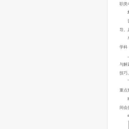
职类考
导。
学科
与解
技巧
重点
间会