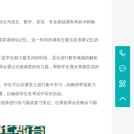
程分为语文、数学、英语、专业基础课和考前冲刺辅
默写或背诵强化记忆。这一时段的课程主要涉及需要记忆的
1
语。上午是学生精力最充沛的时段，适合进行数学难题的解析
师会通过分级难度的练习题，帮助学生逐步掌握应试的
识点多。学生可以在课堂上进行集中学习，由教师带领复习
通，以确保学生在考试中应对自如。
可以自由选择进行练习题或复习笔记。任课老师会在晚自习期