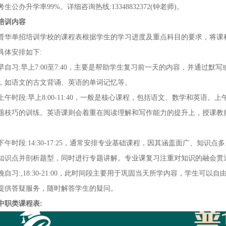
生公办升学率99%。详细咨询热线:13348832372(
钟
老师
)。
培训内容
普华单招培训学校的课程表根据学生的学习进度及重点科目的要求，将课
具体安排如下
:
早自习
:早上7:00至7:40，主要是帮助学生复习前一天的内容，并通过
，如语文的古文背诵、英语的单词记忆等。
上午时段
:早上8:00-11:40，一般是核心课程，包括语文、数学和英
题枝巧的训练。英语课则会着重在阅读理解和写作能力的提升上，授课教
。
下午时段
:14:30-17:25，通常安排专业基础课程，因其涵盖面广、知
知识点并剖析题型，同时进行专题讲解。专业课复习注重对知识的融会贯
晚自习
:,18:30-21:00，此时间段主要用于巩固当天所学内容，学生
提供答疑服务，随时解答学生的疑问。
中职类课程表
: