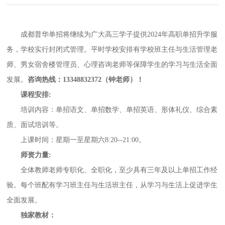
成都
普华单招
将
继续为广大
高三
学子提供
2024年
高职单招升学服
务，学校实行封闭式管理。平时学校安排有学校班主任与生活管理老
师、男女宿舍楼管理员、心理咨询老师等保障学生的学习与生活全面
发展。
咨询热线：
13348832372（钟老师）！
课程安排
:
培训内容：
单招语文、单招数学、单招英语、形体礼仪、综合素
质、面试培训等
。
上课时间
：
星期一至星期六
8:20--21:00
。
师资力量
:
全体教师老师专职化、全职化，至少具有三年及以上单招工作经
验。每个班配有学习班主任与生活班主任，从学习与生活上促进学生
全面发展。
独家
教材
：