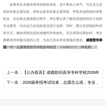
如果考生未被所报考的院校录取，也不要灰心丧气。可以关注后
续的征集志愿信息，有机会参加征集志愿填报，争取其他院校的录取
机会。在征集志愿填报过程中，考生要认真了解各院校的招生计划和
专业要求，结合自己的实际情况进行选择。同时，要注意填报的时间
和方式，确保填报信息的准确性和有效性。无论录取结果如何，考生
都要保持积极乐观的心态，为自己的未来发展做好规划。
成都普华单
招
一对一志愿填报指导详细咨询电话：
13348832372（钟老师）！
上一条：
【公办双高】成都纺织高等专科学校2026年
高职单招简章（附25年单招分数线）
下一条：
2026届单招考试结束，志愿怎么填，专业，
学校怎么选？普华单招1v1志愿填报！