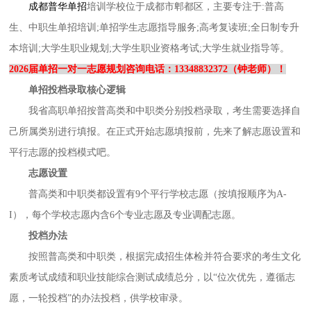
成都普华单招
培训学校位于
成都市郫都区，主要专注于
:普高
生、中职生单招培训;
单招学生
志愿指导服务
;高考复读班;全日制专升
本培训;大学生职业规划;大学生职业资格考试;大学生就业指导等。
2026届单招一对一志愿规划咨询电话：13348832372（钟老师）！
单招
投档录取核心逻辑
我省高职单招按普高类和中职类分别投档录取，考生需要选择自
己所属类别进行填报。在正式开始志愿填报前，先来了解志愿设置和
平行志愿的投档模式吧。
志愿设置
普高类和中职类都设置有
9个平行学校志愿（按填报顺序为A-
I），每个学校志愿内含6个专业志愿及专业调配志愿。
投档办法
按照普高类和中职类，根据完成招生体检并符合要求的考生文化
素质考试成绩和职业技能综合测试成绩总分，以
“位次优先，遵循志
愿，一轮投档”的办法投档，供学校审录。