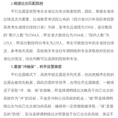
2.根据位次匹配院校
平行志愿是按照考生全省位次依次检索投档，因此，掌握全省排
位情况尤为重要。以省教育考试院公布的《四川省
2025年高职单招普
高类考生成绩分段统计表》为例，某考生总成绩为350分，该分数段
的“累计人数”为3564人，即全省大致排位为3564名；“段内人数”为
229人，即该分数段同分考生为229人。考生可根据当年的全省排位情
况，参考相关高校、高校相关专业往年调档线和专业录取线对应的全
省位次情况，综合判断可以选择的院校和专业。
3.遵循“冲稳保”，科学设置梯度
平行志愿模式下，虽然学校志愿是并列关系，但自然顺序在前的
志愿会被优先检索，因此仍需科学排序，合理拉开志愿梯度。一般情
况下采取
“冲、稳、保”的策略，即选择调档线位次略高于自己位次的
高校作为“冲”的目标，不放弃冲刺心仪高校的机会；“稳”即选择调档
线位次与自己位次相当的高校，确保有一定把握能被录取；“保”是最
后的“防线”，应当选择调档线位次明显低于自己位次的高校，保证不